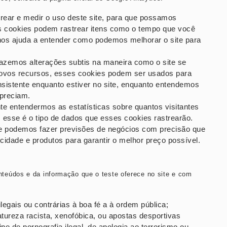
trear e medir o uso deste site, para que possamos
es cookies podem rastrear itens como o tempo que você
 nos ajuda a entender como podemos melhorar o site para
azemos alterações subtis na maneira como o site se
vos recursos, esses cookies podem ser usados ​​para
sistente enquanto estiver no site, enquanto entendemos
preciam.
e entendermos as estatísticas sobre quantos visitantes
 esse é o tipo de dados que esses cookies rastrearão.
que podemos fazer previsões de negócios com precisão que
cidade e produtos para garantir o melhor preço possível.
teúdos e da informação que o teste oferece no site e com
egais ou contrárias à boa fé a à ordem pública;
tureza racista, xenofóbica, ou apostas desportivas
ipo de pornografia ilegal, de apologia ao terrorismo ou