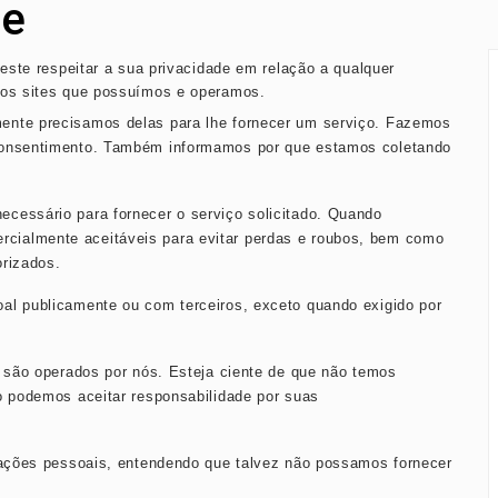
de
ia perda do primeiro filho cinco dias após casamento
teste respeitar a sua privacidade em relação a qualquer
a ao Real Madrid e revela pedido de José Mourinho
tros sites que possuímos e operamos.
ente precisamos delas para lhe fornecer um serviço. Fazemos
 consentimento. Também informamos por que estamos coletando
cessário para fornecer o serviço solicitado. Quando
ialmente aceitáveis ​​para evitar perdas e roubos, bem como
orizados.
al publicamente ou com terceiros, exceto quando exigido por
o são operados por nós. Esteja ciente de que não temos
o podemos aceitar responsabilidade por suas
rmações pessoais, entendendo que talvez não possamos fornecer