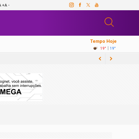
A +
A -
Tempo Hoje
|
19°
19°