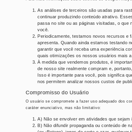
As análises de terceiros são usadas para ras
continuar produzindo conteúdo atrativo. Ess
passa no site ou as páginas visitadas, o que
você.
Periodicamente, testamos novos recursos e f
apresenta. Quando ainda estamos testando no
garantir que você receba uma experiência con
quais otimizações os nossos usuários mais a
À medida que vendemos produtos, é important
de nosso site realmente compram e, portanto,
Isso é importante para você, pois significa 
nos permitem analizar nossos custos de publi
Compromisso do Usuário
O usuário se compromete a fazer uso adequado dos con
caráter enunciativo, mas não limitativo:
A) Não se envolver em atividades que sejam il
B) Não difundir propaganda ou conteúdo de na
(ex.:Betano), jogos de sorte e azar, qualquer t