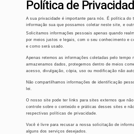
Política de Privacida
Gabriel Medina anunc
A sua privacidade é importante para nós. É política do 
Vinícius Júnior volt
informação sua que possamos coletar neste site
, e ou
Solicitamos informações pessoais apenas quando realm
por meios justos e legais, com o seu conhecimento e
e como será usado.
Apenas retemos as informações coletadas pelo tempo ne
armazenamos dados, protegemos dentro de meios comerc
acesso, divulgação, cópia, uso ou modificação não aut
Não compartilhamos informações de identificação pesso
lei.
O nosso site pode ter links para sites externos que nã
controle sobre o conteúdo e práticas desses sites e nã
respectivas
políticas de privacidade
.
Você é livre para recusar a nossa solicitação de info
alguns dos serviços desejados.