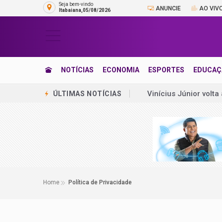
Seja bem-vindo
ANUNCIE
AO VIV
Itabaiana,05/08/2026
NOTÍCIAS
ECONOMIA
ESPORTES
EDUCAÇ
Emplacamentos de ve
ÚLTIMAS NOTÍCIAS
Produção da indústri
Neymar provoca Remo
Jogador do São Paul
Turbulência em voo d
Barça anuncia Keroli
Home
Política de Privacidade
Pobreza volta a subir
Cristiano Ronaldo ab